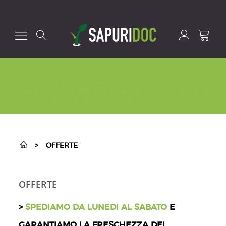
HAI BISOGNO DI INFORMAZIONI O NECESSITI DI
ASSISTENZA? CHIAMACI AL
TELEFONO
O SCRIVICI
SU
WHATSAPP
AL
+39 377 3516238
OPPURE INVIA UNA
MAIL A
INFO@SAPURIDOC.COM
>
OFFERTE
OFFERTE
>
SPEDIAMO DA LUNEDI AL SABATO
E
GARANTIAMO LA FRESCHEZZA DEI