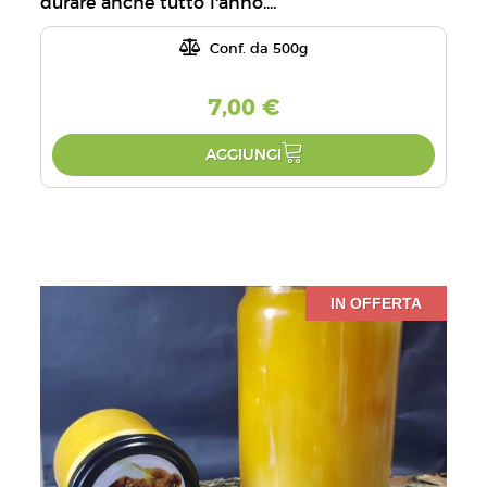
durare anche tutto l'anno....
Conf. da 500g
7,00 €
AGGIUNGI
IN OFFERTA