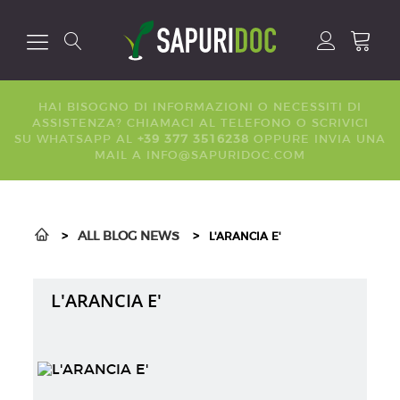
HAI BISOGNO DI INFORMAZIONI O NECESSITI DI
ASSISTENZA? CHIAMACI AL
TELEFONO
O SCRIVICI
SU
WHATSAPP
AL
+39 377 3516238
OPPURE INVIA UNA
MAIL A
INFO@SAPURIDOC.COM
>
ALL BLOG NEWS
>
L'ARANCIA E'
L'ARANCIA E'