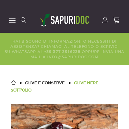
HAI BISOGNO DI INFORMAZIONI O NECESSITI DI
ASSISTENZA? CHIAMACI AL
TELEFONO
O SCRIVICI
SU
WHATSAPP
AL
+39 377 3516238
OPPURE INVIA UNA
MAIL A
INFO@SAPURIDOC.COM
>
OLIVE E CONSERVE
>
OLIVE NERE
SOTT'OLIO