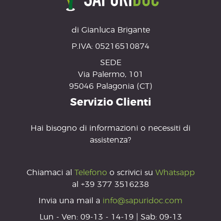
di Gianluca Brigante
P.IVA: 05216510874
SEDE
Via Palermo, 101
95046 Palagonia (CT)
PA
Servizio Clienti
E’ 
tart
Hai bisogno di informazioni o necessiti di
genu
assistenza?
Chiamaci al
Telefono
o scrivici su
Whatsapp
al +39 377 3516238
Invia una mail a
info@sapuridoc.com
Lun - Ven: 09-13 - 14-19 | Sab: 09-13