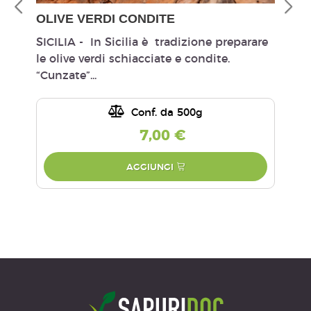
OLIVE VERDI CONDITE
OL
SICILIA - In Sicilia è tradizione preparare
SIC
le olive verdi schiacciate e condite.
sec
“Cunzate”...
part
Conf. da 500g
7,00 €
AGGIUNGI