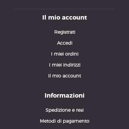
Il mio account
Registrati
Accedi
I miei ordini
I miei indirizzi
Il mio account
Informazioni
BU
"La 
Spedizione e resi
trov
Metodi di pagamento
spin