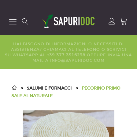
HAI BISOGNO DI INFORMAZIONI O NECESSITI DI
ASSISTENZA? CHIAMACI AL
TELEFONO
O SCRIVICI
SU
WHATSAPP
AL
+39 377 3516238
OPPURE INVIA UNA
MAIL A
INFO@SAPURIDOC.COM
>
SALUMI E FORMAGGI
>
PECORINO PRIMO
SALE AL NATURALE